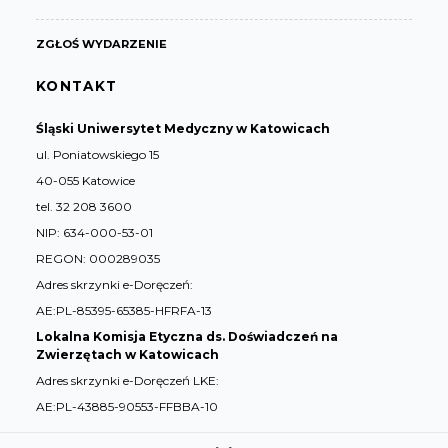
ZGŁOŚ WYDARZENIE
KONTAKT
Śląski Uniwersytet Medyczny w Katowicach
ul. Poniatowskiego 15
40-055 Katowice
tel. 32 208 3600
NIP: 634-000-53-01
REGON: 000289035
Adres skrzynki e-Doręczeń:
AE:PL-85395-65385-HFRFA-13
Lokalna Komisja Etyczna ds. Doświadczeń na
Zwierzętach w Katowicach
Adres skrzynki e-Doręczeń LKE:
AE:PL-43885-90553-FFBBA-10