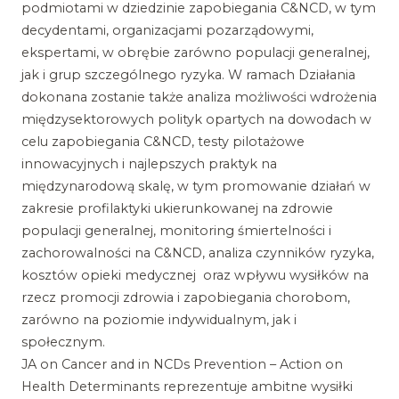
podmiotami w dziedzinie zapobiegania C&NCD, w tym
decydentami, organizacjami pozarządowymi,
ekspertami, w obrębie zarówno populacji generalnej,
jak i grup szczególnego ryzyka. W ramach Działania
dokonana zostanie także analiza możliwości wdrożenia
międzysektorowych polityk opartych na dowodach w
celu zapobiegania C&NCD, testy pilotażowe
innowacyjnych i najlepszych praktyk na
międzynarodową skalę, w tym promowanie działań w
zakresie profilaktyki ukierunkowanej na zdrowie
populacji generalnej, monitoring śmiertelności i
zachorowalności na C&NCD, analiza czynników ryzyka,
kosztów opieki medycznej oraz wpływu wysiłków na
rzecz promocji zdrowia i zapobiegania chorobom,
zarówno na poziomie indywidualnym, jak i
społecznym.
JA on Cancer and in NCDs Prevention – Action on
Health Determinants reprezentuje ambitne wysiłki