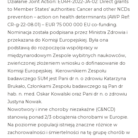
Działanie Joint Action: EU4H-2022-JA-02: Direct grants
to Member States’ authorities: Cancer and other NCDs
prevention – action on health determinants (AWP Ref:
CR-g-22-08.01) – EUR 75 000 000 EU co-funding.
Nominacja została podpisana przez Ministra Zdrowia i
przekazana do Komisji Europejskiej. Była ona
podstawą do rozpoczęcia współpracy w
międzynarodowym Zespole wybitnych naukowców,
zwieńczonej złożeniem wniosku o dofinasowanie do
Komisji Europejskiej. Kierownikiem Zespołu
badawczego SUM jest Pani dr n. o zdrowiu Katarzyna
Brukało, Członkami Zespołu badawczego są Pan dr
hab. n. med. Oskar Kowalski oraz Pani dr n. o zdrowiu
Justyna Nowak.
Nowotwory i inne choroby niezakaźne (C&NCD)
stanowią ponad 2/3 obciążenia chorobami w Europie.
Na poziomie populacji istnieją znaczne różnice w
zachorowalności i śmiertelności na tę grupę chorób w