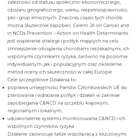
zależności od statusu społeczno-ekonomicznego,
obszaru geograficznego, wieku, niepełnosprawności,
płci i grup etnicznych. Znacznej części tych chorób
można skutecznie zapobiec. Celem JA on Cancer and
in NCDs Prevention – Action on Health Determinants
jest wspieranie strategii i polityk mających na celu
zmniejszenie obciążenia chorobami niezakaźnymi, ich
wspólnymi czynnikami ryzyka, zarówno na poziomie
indywidualnym, jak i populacyjnym oraz określenie
metod oceny ich skuteczności w całej Europie.
Cele szczegółowe Działania to:
poprawa umiejętności Państw Członkowskich UE do
planowania i wdrażania polityk i działań w zakresie
zapobiegania C&NCD na szczeblu krajowym,
regionalnym i lokalnym,
udoskonalenie systemu monitorowania C&NCD i ich
wspólnych czynników ryzyka
Działanie zaowocuje także współpracą z kluczowymi